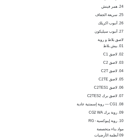
24. همر فينش
25. سريعة الجفاف
26. أنبوب اكريلك
27. أنبوب سيليكون
لاصق بلاط و روبة
01. بيش بلاط
02. لاصق C1
03. لاصق C2
04. لاصق C2T
05. لاصق C2TE
06. لاصق C2TES1
07. لاصق برك C2TES2
08. CG1 — روبة إسمنتية عادية
09. روبة برك CG2 WA
10. روبة إيبوكسية - RG
مواد بناء متخصصة
09 أنظمة الأرضيات