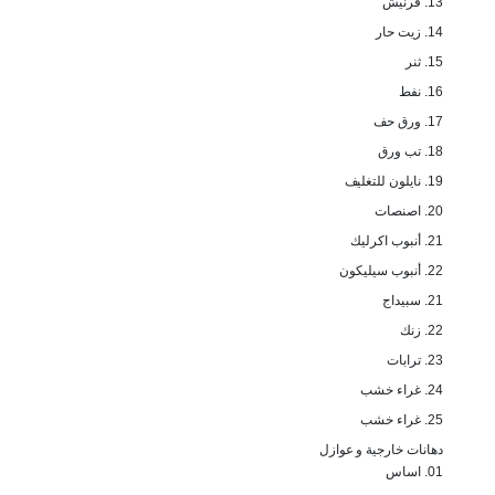
13. فرنيش
14. زيت حار
15. ثنر
16. نفط
17. ورق حف
18. تب ورق
19. نايلون للتغليف
20. اصنصات
21. أنبوب اكرليك
22. أنبوب سيليكون
21. سبيداج
22. زنك
23. ترابات
24. غراء خشب
25. غراء خشب
دهانات خارجية و عوازل
01. اساس