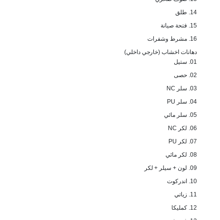
14. طلق
15. فتحة صيانة
16. مشرط وشفرات
دهانات اخشاب (خارجي داخلي)
01. ستيل
02. حصى
03. سلر NC
04. سلر PU
05. سلر مائي
06. لكر NC
07. لكر PU
08. لكر مائي
09. لون + سيلر + لكر
10. اندركوت
11. زياتي
12. كمليكا