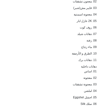
02. معجون تشققات
03. فايبر مش(شبر)
04. معجونة اسمنتية
05. 2K عازل ابار
06. روف كوت
07. دهانات شيلد
08. زفتة
09. ماء زجاج
10. الطرق و الأرصفة
11. دهانات برك
دهانات داخلية
01. اساس
02. معجونة
03. معجونة تشققات
04. املشن
05. اجشل Eggshel
06. سلك Silk