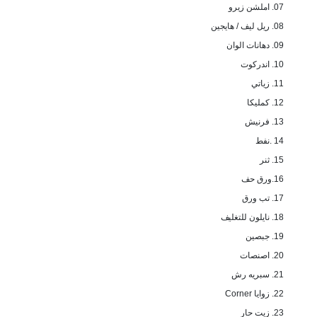
07. املشن زيرو
08. ريل ليف / هايجين
09. دهانات الوان
10. اندركوت
11. زياتي
12. كمليكا
13. فرنيش
14 .نفط
15. ثنر
16.ورق حف
17. تب ورق
18. نايلون للتغليف
19. جبصين
20. اصنصات
21. سبريه رش
22. زوايا Corner
23. زيت حار