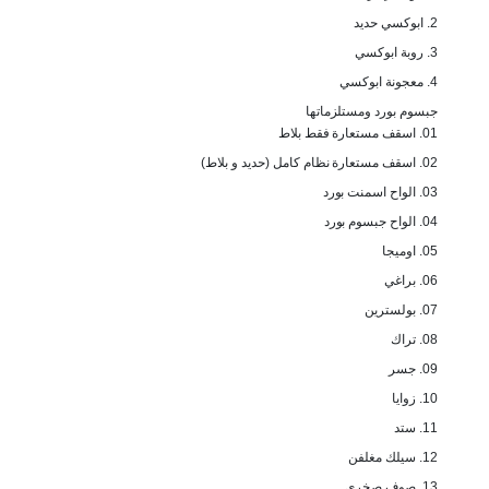
2. ابوكسي حديد
3. روبة ابوكسي
4. معجونة ابوكسي
جبسوم بورد ومستلزماتها
01. اسقف مستعارة فقط بلاط
02. اسقف مستعارة نظام كامل (حديد و بلاط)
03. الواح اسمنت بورد
04. الواح جبسوم بورد
05. اوميجا
06. براغي
07. بولسترين
08. تراك
09. جسر
10. زوايا
11. ستد
12. سيلك مغلفن
13. صوف صخري