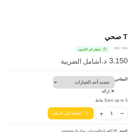
T صحي
SKU:
N/A
متوفر في الخزون
3.150
د.ا
شامل الضريبة
المقاس
إزالة
3
Earn up to
نقاط.
إضافة إلى السلة
قسم:
,
08 الكهرباء والتمديدات
مواد بناء متخصصة