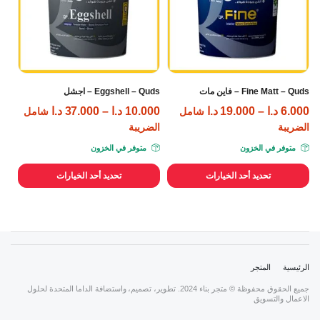
Fine Matt – Quds – فاين مات
Eggshell – Quds – اجشل
6.000
د.ا
–
19.000
د.ا
10.000
د.ا
–
37.000
د.ا
شامل
شامل
الضريبة
الضريبة
متوفر في الخزون
متوفر في الخزون
تحديد أحد الخيارات
تحديد أحد الخيارات
الرئيسية
المتجر
جميع الحقوق محفوظة © متجر بناء 2024. تطوير، تصميم، واستضافة الداما المتحدة لحلول
الاعمال والتسويق