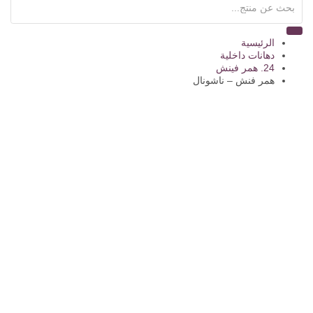
الرئيسية
دهانات داخلية
24. همر فينش
همر فنش – ناشونال