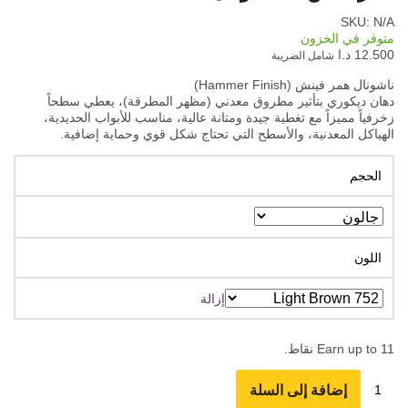
SKU:
N/A
متوفر في الخزون
12.500
د.ا
شامل الضريبة
ناشونال همر فينش (Hammer Finish)
دهان ديكوري بتأثير مطروق معدني (مظهر المطرقة)، يعطي سطحاً
زخرفياً مميزاً مع تغطية جيدة ومتانة عالية، مناسب للأبواب الحديدية،
الهياكل المعدنية، والأسطح التي تحتاج شكل قوي وحماية إضافية.
الحجم
اللون
إزالة
11
Earn up to
نقاط.
إضافة إلى السلة