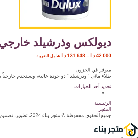
ديولكس وذرشيلد خارجي 
42.000
د.ا
–
131.648
د.ا
شامل الضريبة
متوفر في الخزون
طلاء مائي " وذرشيلد " ذو جودة عالية، ويستخدم خارجياً 
تحديد أحد الخيارات
الرئيسية
المتجر
جميع الحقوق محفوظة © متجر بناء 2024. تطوير، تصميم، واستضافة الداما المتحدة لحلول الاعمال والتسويق