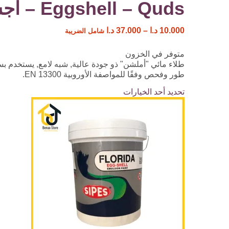
Eggshell – Quds – اجشل
10.000
د.ا
–
37.000
د.ا
شامل الضريبة
متوفر في الخزون
طلاء مائي "أملشن" ذو جودة عالية, شبه لامع, يستخدم بسه
طور وفحص وفقًا للمواصفة الأوروبية EN 13300.
تحديد أحد الخيارات