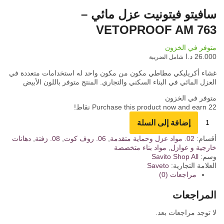
سافيتو فيتونيت عزل مائي –
VETOPROOF AM 763
متوفر في الخزون
26.000
د.ا
شامل الضريبة
غشاء أكريليكي مطاطي مكون من مكون واحد له استخدامات متعددة في
العزل المائي في البناء السكني والتجاري. المنتج متوفر باللون الأبيض
متوفر في الخزون
22
Purchase this product now and earn
نقاط!
إضافة إلى السلة
أقسام:
02. مواد عزل وحماية متقدمة
,
06. روف كوت
,
08. زفتة
,
دهانات
خارجية و عوازل
,
مواد بناء متخصصة
وسم:
Shop All
Savito
العلامة التجارية:
Saveto
مراجعات (0)
المراجعات
لا توجد مراجعات بعد.