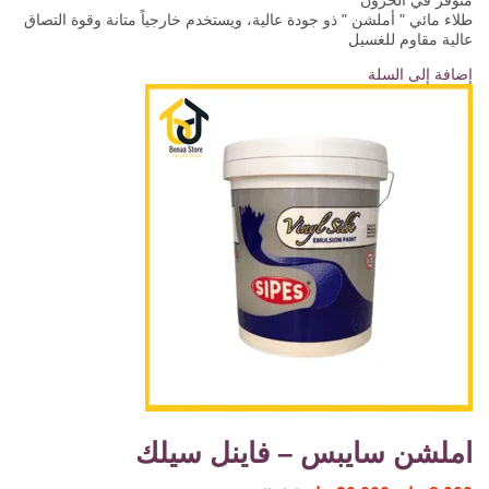
طلاء مائي " أملشن " ذو جودة عالية، ويستخدم خارجياً متانة وقوة التصاق
عالية مقاوم للغسيل
إضافة إلى السلة
املشن سايبس – فاينل سيلك