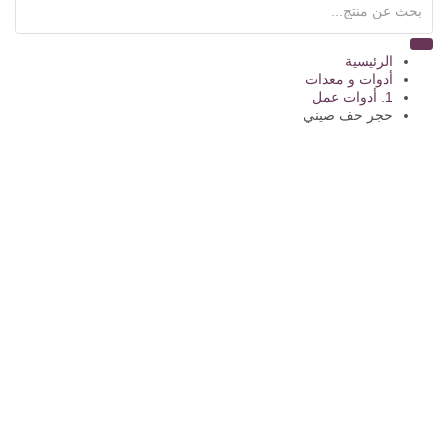
الرئيسية
أدوات و معدات
1. أدوات عمل
حجر حف صيني