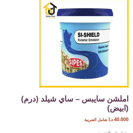
املشن سايبس – ساي شيلد (درم)
(ابيض)
40.000
د.ا
شامل الضريبة
متوفر في الخزون